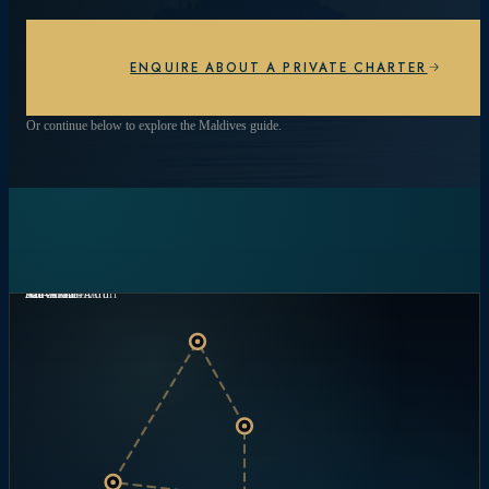
Strand unter dem Sternenhimmel – jeder Tag ist
anders.
ENQUIRE ABOUT A PRIVATE CHARTER
ENTDECKEN SIE ERLEBNISSE
Or continue below to explore the Maldives guide.
Nord-Male-Atoll
Baa-Atoll
Ari-Atoll
Vaavu-Atoll
Süd-Male-Atoll