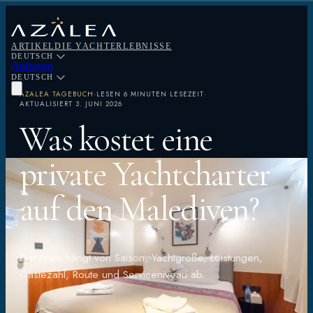
ARTIKEL
DIE YACHT
ERLEBNISSE
DEUTSCH
Anfragen
DEUTSCH
AZALEA TAGEBUCH
·
LESEN
6 MINUTEN LESEZEIT
·
AKTUALISIERT
3. JUNI 2026
Was kostet eine
private Yachtcharter
auf den Malediven?
Der Preis hängt von Saison, Yachtgröße, Leistungen,
Gästezahl, Route und Serviceniveau ab.