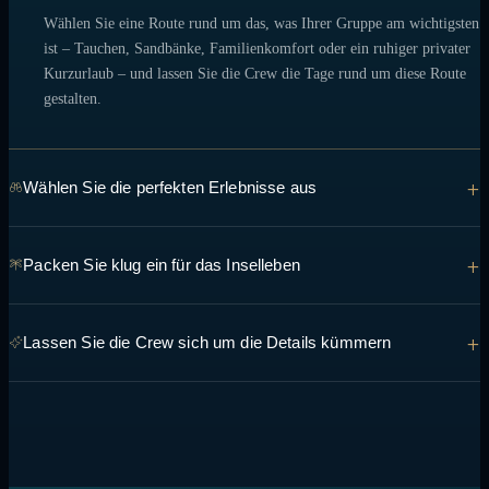
Wählen Sie eine Route rund um das, was Ihrer Gruppe am wichtigsten
ist – Tauchen, Sandbänke, Familienkomfort oder ein ruhiger privater
Kurzurlaub – und lassen Sie die Crew die Tage rund um diese Route
gestalten.
+
Wählen Sie die perfekten Erlebnisse aus
Von Manta-Begegnungen bis hin zu Abendessen auf einer Sandbank
+
Packen Sie klug ein für das Inselleben
bei Sonnenuntergang: Erzählen Sie dem Team, was Sie sehen und tun
möchten, damit es in die Route integriert werden kann.
An den meisten Tagen tragen Sie leichte, atmungsaktive Schichten,
+
Lassen Sie die Crew sich um die Details kümmern
riffsichere Sonnencreme und Badebekleidung – die Crew kann Sie bei
allen spezifischen Fragen zu Ihrer Route beraten.
Transfers, Genehmigungen, Essensvorlieben und die tägliche
Zeitplanung werden an Bord geregelt, so dass nur noch die
Entscheidung übrig bleibt, was als nächstes zu tun ist.