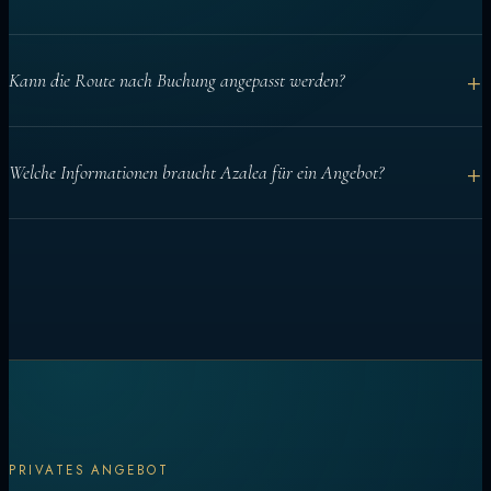
+
Kann die Route nach Buchung angepasst werden?
Ja. Die Grundroute wird vorab geplant, Tagesabläufe können aber
+
Welche Informationen braucht Azalea für ein Angebot?
an Bedingungen und Gäste angepasst werden.
Reisedaten, Gästezahl, Kabinenbedarf, Aktivitäten und besondere
Wünsche helfen bei einer klaren Charterempfehlung.
PRIVATES ANGEBOT