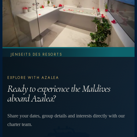
JENSEITS DES RESORTS
Entdecken Sie
EXPLORE WITH AZALEA
mehr. Erleben Sie
Ready to experience the Maldives
aboard Azalea?
mehr.
Share your dates, group details and interests directly with our
charter team.
Von lebhaften Korallenriffen und Manta-
Begegnungen bis hin zu privaten Abendessen am