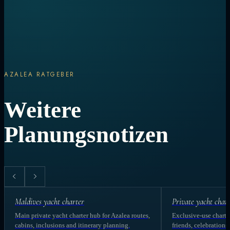
AZALEA RATGEBER
Weitere
Planungsnotizen
Maldives yacht charter
Private yacht char
Main private yacht charter hub for Azalea routes,
Exclusive-use charter
cabins, inclusions and itinerary planning.
friends, celebrations