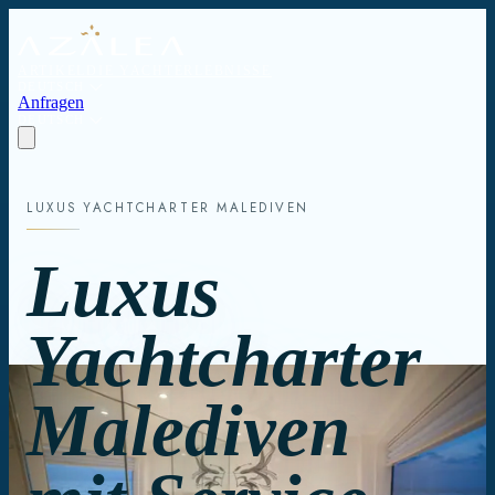
ARTIKEL
DIE YACHT
ERLEBNISSE
DEUTSCH
Anfragen
DEUTSCH
LUXUS YACHTCHARTER MALEDIVEN
Luxus
Yachtcharter
Malediven