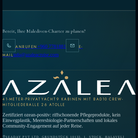
Bereit, Ihre Malediven-Charter zu planen?
+960 7781881
ANRUFEN
E-
info@azaleacruise.com
MAIL
41-METER-PRIVATYACHT
9 KABINEN MIT BAD
10 CREW-
MITGLIEDER
ALLE 26 ATOLLE
Zertifiziert ozean-positiv: riffschonende Pflegeprodukte, kein
Einwegplastik, Meeresbiologie-Partnerschaften und lokales
Community-Engagement auf jeder Reise.
SEADAY PVT LTD, GRUNDSTÜCK 10133, 1. STOCK, HALAVELI