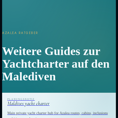
AZALEA RATGEBER
Weitere Guides zur
Yachtcharter auf den
Malediven
Maldives yacht charter
Main private yacht charter hub for Azalea routes, cabins, inclusions