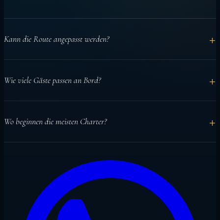
+
Kann die Route angepasst werden?
Ja. Die Route wird nach Datum, Wetter, Gästen und Aktivitäten
+
Wie viele Gäste passen an Bord?
geplant.
Azalea bietet Platz für bis zu 18 Gäste in 9 privaten en-suite
+
Wo beginnen die meisten Charter?
Kabinen.
Meist mit Ankunftsunterstützung bei Male und Weiterfahrt zur ersten
geschützten Ankerbucht.