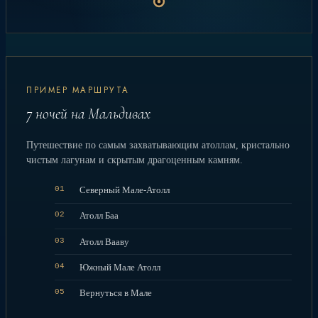
ПРИМЕР МАРШРУТА
7 ночей на Мальдивах
Путешествие по самым захватывающим атоллам, кристально
чистым лагунам и скрытым драгоценным камням.
01
Северный Мале-Атолл
02
Атолл Баа
03
Атолл Вааву
04
Южный Мале Атолл
05
Вернуться в Мале