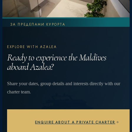
ЗА ПРЕДЕЛАМИ КУРОРТА
Узнайте больше.
EXPLORE WITH AZALEA
Испытайте
Ready to experience the Maldives
aboard Azalea?
больше.
Share your dates, group details and interests directly with our
charter team.
От ярких коралловых рифов и встреч с
мантами до ужинов на частном пляже под
звездами — каждый день уникален.
ENQUIRE ABOUT A PRIVATE CHARTER
ИЗУЧИТЕ ОПЫТ