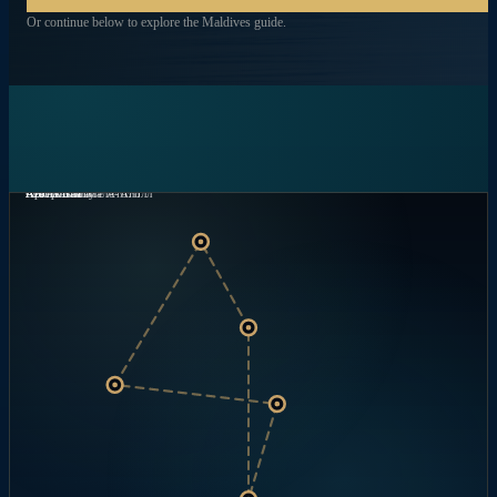
Or continue below to explore the Maldives guide.
Северный Мале-Атолл
Атолл Баа
Ари Атолл
Атолл Вааву
Южный Мале Атолл