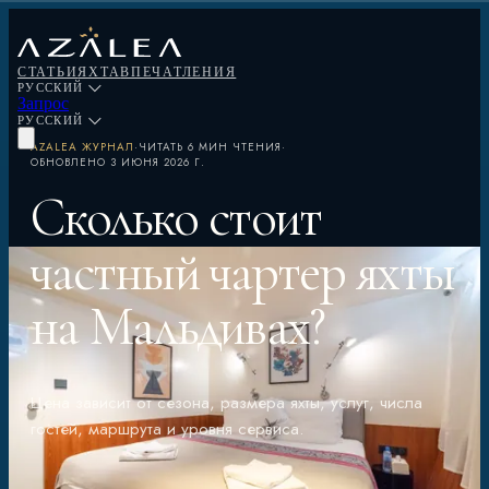
СТАТЬИ
ЯХТА
ВПЕЧАТЛЕНИЯ
РУССКИЙ
Запрос
РУССКИЙ
AZALEA ЖУРНАЛ
·
ЧИТАТЬ
6 МИН ЧТЕНИЯ
·
ОБНОВЛЕНО
3 ИЮНЯ 2026 Г.
Сколько стоит
частный чартер яхты
на Мальдивах?
Цена зависит от сезона, размера яхты, услуг, числа
гостей, маршрута и уровня сервиса.