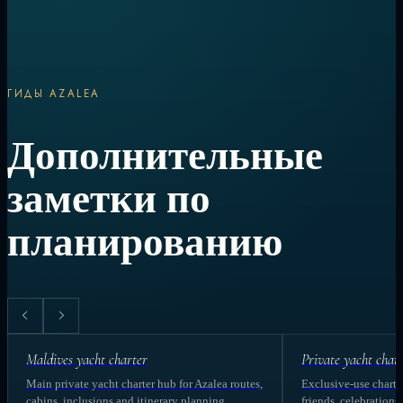
ГИДЫ AZALEA
Дополнительные
заметки по
планированию
Maldives yacht charter
Private yacht char
Main private yacht charter hub for Azalea routes,
Exclusive-use charter
cabins, inclusions and itinerary planning.
friends, celebrations