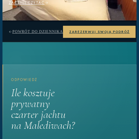
ZACZNIJ CZYTAĆ
ZAREZERWUJ SWOJĄ PODRÓŻ
POWRÓT DO DZIENNIKA
ODPOWIEDŹ
Ile kosztuje
prywatny
czarter jachtu
na Malediwach?