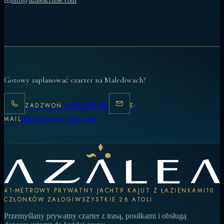
info@azaleacruise.com
Gotowy zaplanować czarter na Malediwach?
+960 7781881
ZADZWOŃ
E-
info@azaleacruise.com
MAIL
41-METROWY PRYWATNY JACHT
9 KAJUT Z ŁAZIENKAMI
10
CZŁONKÓW ZAŁOGI
WSZYSTKIE 26 ATOLI
Przemyślany prywatny czarter z trasą, posiłkami i obsługą