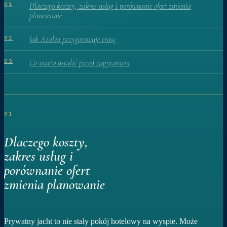
Dlaczego koszty, zakres usług i porównanie ofert zmienia
01
planowanie
Jak Azalea przygotowuje trasę
02
Co warto ustalić przed zapytaniem
03
01
Dlaczego koszty,
zakres usług i
porównanie ofert
zmienia planowanie
Prywatny jacht to nie stały pokój hotelowy na wyspie. Może