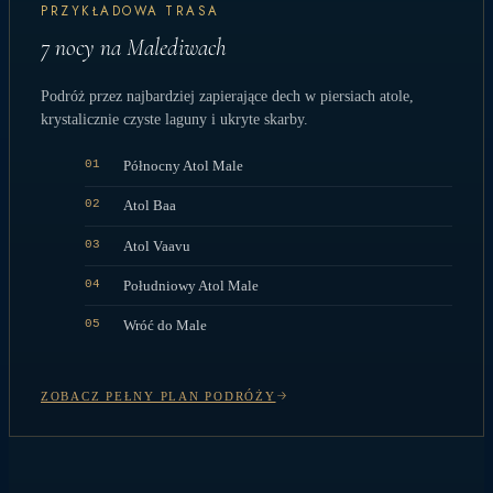
PRZYKŁADOWA TRASA
7 nocy na Malediwach
Podróż przez najbardziej zapierające dech w piersiach atole,
krystalicznie czyste laguny i ukryte skarby.
01
Północny Atol Male
02
Atol Baa
03
Atol Vaavu
04
Południowy Atol Male
05
Wróć do Male
ZOBACZ PEŁNY PLAN PODRÓŻY