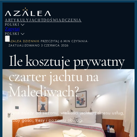
ARTYKUŁY
JACHT
DOŚWIADCZENIA
POLSKI
Zapytaj
POLSKI
AZALEA DZIENNIK
·
PRZECZYTAJ
6 MIN CZYTANIA
·
ZAKTUALIZOWANO
3 CZERWCA 2026
Ile kosztuje prywatny
czarter jachtu na
Malediwach?
Cena zależy od sezonu, wielkości jachtu, zakresu usług,
liczby gości, trasy i poziomu obsługi.