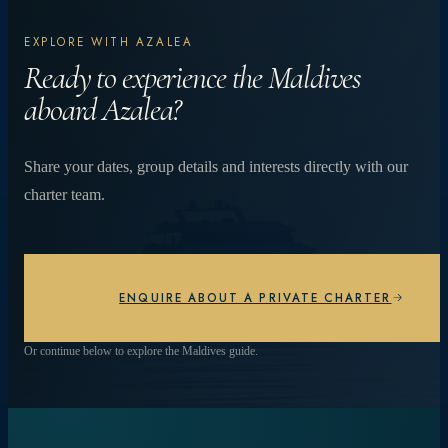
Odkryj więcej.
EXPLORE WITH AZALEA
Doświadcz więcej.
Ready to experience the Maldives
aboard Azalea?
Od tętniących życiem raf koralowych i spotkań z
Share your dates, group details and interests directly with our
mantami po prywatne kolacje na plaży pod
charter team.
gwiazdami – każdy dzień jest inny.
PRZEGLĄDAJ DOŚWIADCZENIA
ENQUIRE ABOUT A PRIVATE CHARTER
Or continue below to explore the Maldives guide.