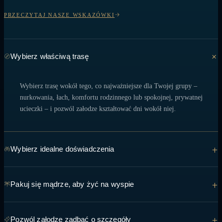
PRZECZYTAJ NASZE WSKAZÓWKI
Wybierz właściwą trasę
Wybierz trasę wokół tego, co najważniejsze dla Twojej grupy –
nurkowania, łach, komfortu rodzinnego lub spokojnej, prywatnej
ucieczki – i pozwól załodze kształtować dni wokół niej.
+
Wybierz idealne doświadczenia
Od spotkań z mantami po kolacje na piaszczystych brzegach o
+
Pakuj się mądrze, aby żyć na wyspie
zachodzie słońca – powiedz zespołowi, co masz nadzieję zobaczyć, i
zrób to, aby można było to uwzględnić w trasie.
Lekkie, oddychające warstwy, bezpieczny dla rafy filtr
+
Pozwól załodze zadbać o szczegóły