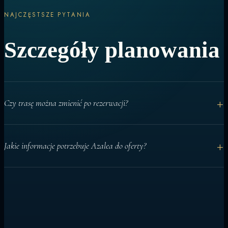
NAJCZĘSTSZE PYTANIA
Szczegóły planowania
+
Czy trasę można zmienić po rezerwacji?
Tak. Podstawowa trasa jest planowana z wyprzedzeniem, ale
+
Jakie informacje potrzebuje Azalea do oferty?
codzienny program można dostosować do warunków i gości.
Daty, liczba gości, kajuty, aktywności i specjalne życzenia pomagają
przygotować precyzyjną rekomendację czarterową.