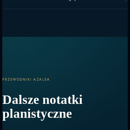
przeciwsłoneczny i stroje kąpielowe pokrywają większość dni – załoga
może doradzić Ci w każdej kwestii dotyczącej Twojej trasy.
Transfery, pozwolenia, preferencje żywieniowe i harmonogram dnia
są obsługiwane na pokładzie, więc pozostaje tylko decyzja, co robić
dalej.
PRZEWODNIKI AZALEA
Dalsze notatki
planistyczne