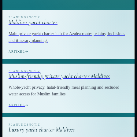
Maldives yacht charter
Main private yacht charter hub for Azalea routes, cabins, inclusions
and itinerary planning.
ARTIKEL
Muslim-friendly private yacht charter Maldives
Whole-yacht privacy, halal-friendly meal planning and secluded
water access for Muslim families.
ARTIKEL
Luxury yacht charter Maldives