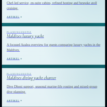
Chef-led service, en-suite cabins, refined hosting and bespoke atoll
cruising.
ARTIKEL
Maldives luxury yacht
A focused Azalea overview for guests comparing luxury yachts in the
Maldives.
ARTIKEL
Maldives diving yacht charter
Dive Dhoni support, seasonal marine-life routing and mixed-group
dive planning.
ARTIKEL