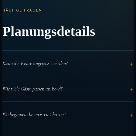
HÄUFIGE FRAGEN
Planungsdetails
+
Kann die Route angepasst werden?
Ja. Die Route wird nach Datum, Wetter, Gästen und Aktivitäten
+
Wie viele Gäste passen an Bord?
geplant.
Azalea bietet Platz für bis zu 18 Gäste in 9 privaten en-suite
+
Wo beginnen die meisten Charter?
Kabinen.
Meist mit Ankunftsunterstützung bei Male und Weiterfahrt zur ersten