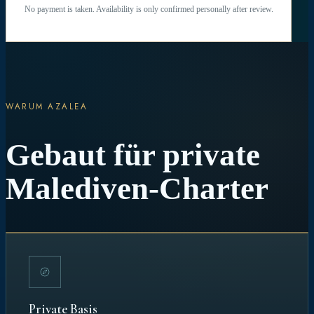
No payment is taken. Availability is only confirmed personally after review.
WARUM AZALEA
Gebaut für private
Malediven-Charter
Private Basis