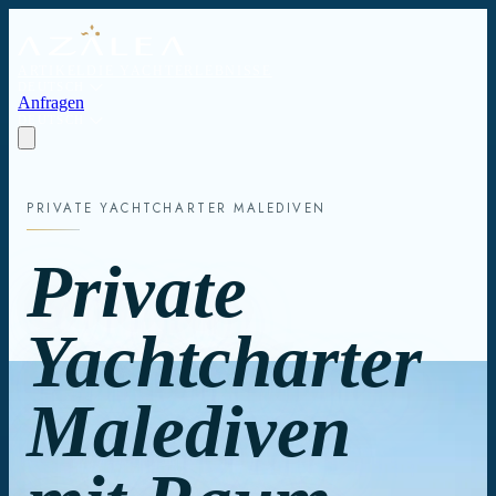
ARTIKEL
DIE YACHT
ERLEBNISSE
DEUTSCH
Anfragen
DEUTSCH
PRIVATE YACHTCHARTER MALEDIVEN
Private
Yachtcharter
Malediven