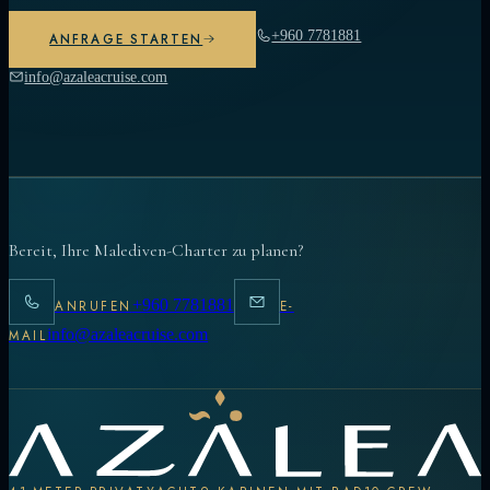
+960 7781881
ANFRAGE STARTEN
info@azaleacruise.com
Bereit, Ihre Malediven-Charter zu planen?
+960 7781881
ANRUFEN
E-
info@azaleacruise.com
MAIL