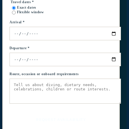
Travel dates *
Exact dates
Flexible window
Arrival *
Departure *
Route, occasion or onboard requirements
REQUEST AVAILABILITY