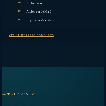
03
Atolón Vaavu
04
Atolón sur de Malé
05
Regresar a Masculino
VER ITINERARIO COMPLETO
CONOCE A AZALEA