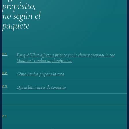
propósito,
no según el
paquete
Por qué What affects a private yacht charter proposal in the
01
Maldives? cambia la planificación
Cómo Azalea prepara la ruta
02
Qué aclarar antes de consultar
03
01