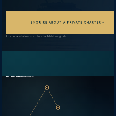
las estrellas, cada día es diferente.
EXPLORAR EXPERIENCIAS
ENQUIRE ABOUT A PRIVATE CHARTER
Or continue below to explore the Maldives guide.
Atolón norte de Malé
Atolón Baa
Atolón Ari
Atolón Vaavu
Atolón sur de Malé