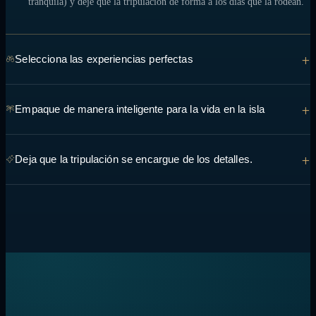
tranquila) y deje que la tripulación dé forma a los días que la rodean.
+
Selecciona las experiencias perfectas
Desde encuentros con mantas hasta cenas en un banco de arena al
+
Empaque de manera inteligente para la vida en la isla
atardecer, cuéntale al equipo lo que esperas ver y hazlo para que se
pueda incorporar a la ruta.
Capas ligeras y transpirables, protector solar seguro para los arrecifes
+
Deja que la tripulación se encargue de los detalles.
y trajes de baño cubren la mayoría de los días; la tripulación puede
aconsejarle sobre cualquier cosa específica de su ruta.
Los traslados, los permisos, las preferencias gastronómicas y los
horarios diarios se gestionan a bordo, por lo que la única decisión que
queda es qué hacer a continuación.