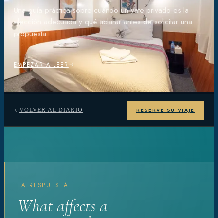
Una guía práctica sobre cuándo un yate privado es la
elección adecuada y qué aclarar antes de solicitar una
propuesta.
EMPEZAR A LEER
RESERVE SU VIAJE
VOLVER AL DIARIO
LA RESPUESTA
What affects a