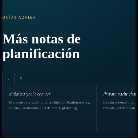
GUÍAS AZALEA
Más notas de
planificación
Maldives yacht charter
Private yacht char
Main private yacht charter hub for Azalea routes,
Exclusive-use charter
cabins, inclusions and itinerary planning.
friends, celebrations