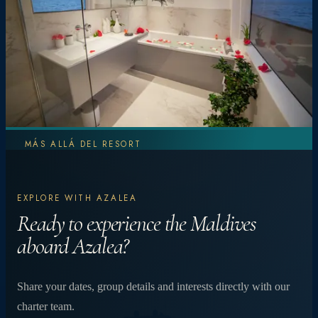
MÁS ALLÁ DEL RESORT
Explora más.
EXPLORE WITH AZALEA
Experimente más.
Ready to experience the Maldives
aboard Azalea?
Desde vibrantes arrecifes de coral y encuentros
Share your dates, group details and interests directly with our
con mantas hasta cenas privadas en la playa bajo
charter team.