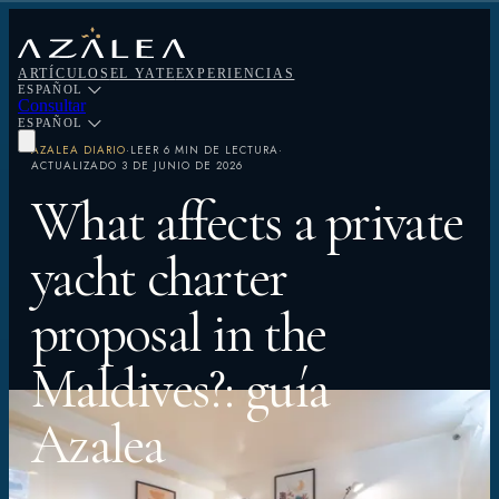
ARTÍCULOS
EL YATE
EXPERIENCIAS
ESPAÑOL
Consultar
ESPAÑOL
AZALEA DIARIO
·
LEER
6 MIN DE LECTURA
·
ACTUALIZADO
3 DE JUNIO DE 2026
What affects a private
yacht charter
proposal in the
Maldives?: guía
Azalea