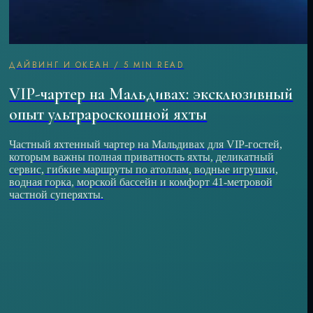
ДАЙВИНГ И ОКЕАН
/
5 MIN READ
VIP-чартер на Мальдивах: эксклюзивный
опыт ультрароскошной яхты
Частный яхтенный чартер на Мальдивах для VIP-гостей,
которым важны полная приватность яхты, деликатный
сервис, гибкие маршруты по атоллам, водные игрушки,
водная горка, морской бассейн и комфорт 41-метровой
частной суперяхты.