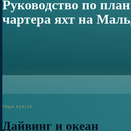
Руководство по пла
чартера яхт на Мал
ГИДЫ AZALEA
Дайвинг и океан