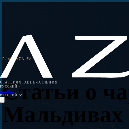
ГИДЫ AZALEA
Статьи о ча
СТАТЬИ
ЯХТА
ВПЕЧАТЛЕНИЯ
РУССКИЙ
Запрос
РУССКИЙ
Мальдивах