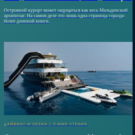
Островной курорт может ощущаться как весь Мальдивский
архипелаг. На самом деле это лишь одна страница гораздо
более длинной книги.
ДАЙВИНГ И ОКЕАН
/
5 МИН ЧТЕНИЯ