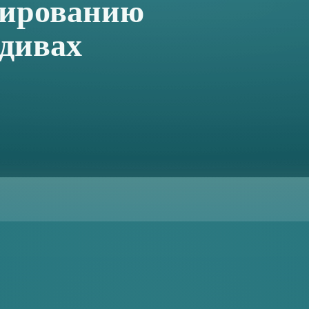
нированию
ьдивах