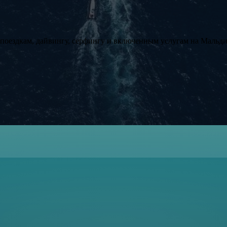
поездкам, дайвингу, серфингу и включенным услугам на Мальди