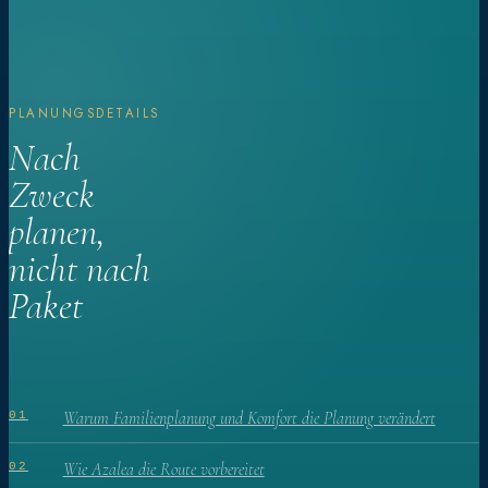
PLANUNGSDETAILS
Nach
Zweck
planen,
nicht nach
Paket
Warum Familienplanung und Komfort die Planung verändert
01
Wie Azalea die Route vorbereitet
02