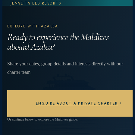
JENSEITS DES RESORTS
Entdecken Sie
EXPLORE WITH AZALEA
mehr. Erleben Sie
Ready to experience the Maldives
aboard Azalea?
mehr.
Share your dates, group details and interests directly with our
charter team.
Von lebhaften Korallenriffen und Manta-
Begegnungen bis hin zu privaten Abendessen am
Strand unter dem Sternenhimmel – jeder Tag ist
anders.
ENQUIRE ABOUT A PRIVATE CHARTER
ENTDECKEN SIE ERLEBNISSE
Or continue below to explore the Maldives guide.