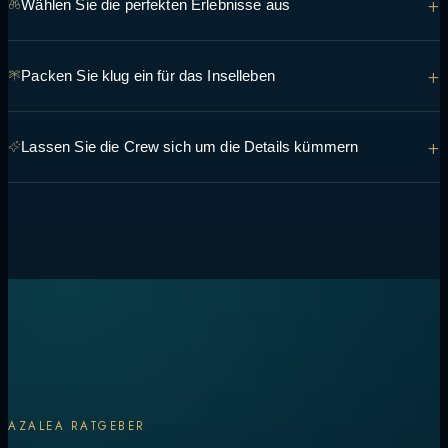
+
Wählen Sie die perfekten Erlebnisse aus
Von Manta-Begegnungen bis hin zu Abendessen auf einer Sandbank
+
Packen Sie klug ein für das Inselleben
bei Sonnenuntergang: Erzählen Sie dem Team, was Sie sehen und tun
möchten, damit es in die Route integriert werden kann.
An den meisten Tagen tragen Sie leichte, atmungsaktive Schichten,
+
Lassen Sie die Crew sich um die Details kümmern
riffsichere Sonnencreme und Badebekleidung – die Crew kann Sie bei
allen spezifischen Fragen zu Ihrer Route beraten.
Transfers, Genehmigungen, Essensvorlieben und die tägliche
Zeitplanung werden an Bord geregelt, so dass nur noch die
Entscheidung übrig bleibt, was als nächstes zu tun ist.
AZALEA RATGEBER