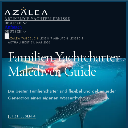
ARTIKEL
DIE YACHT
ERLEBNISSE
DEUTSCH
Anfragen
DEUTSCH
AZALEA TAGEBUCH
·
LESEN
7 MINUTEN LESEZEIT
·
AKTUALISIERT
31. MAI 2026
Familien Yachtcharter
Malediven Guide
Die besten Familiencharter sind flexibel und geben jeder
Generation einen eigenen Wasserrhythmus.
JETZT LESEN