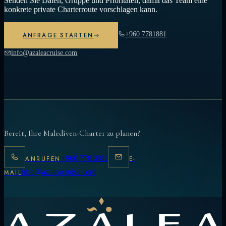
Senden Sie Daten, Gruppe und Prioritäten, damit das Team eine
konkrete private Charterroute vorschlagen kann.
+960 7781881
ANFRAGE STARTEN
info@azaleacruise.com
Bereit, Ihre Malediven-Charter zu planen?
+960 7781881
ANRUFEN
E-
info@azaleacruise.com
MAIL