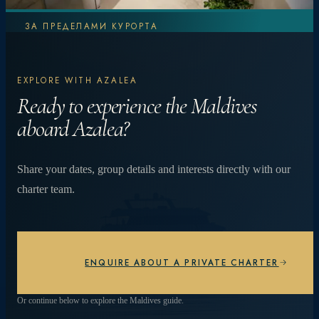
ЗА ПРЕДЕЛАМИ КУРОРТА
Узнайте больше.
EXPLORE WITH AZALEA
Испытайте
Ready to experience the Maldives
aboard Azalea?
больше.
Share your dates, group details and interests directly with our
charter team.
От ярких коралловых рифов и встреч с
мантами до ужинов на частном пляже под
звездами — каждый день уникален.
ENQUIRE ABOUT A PRIVATE CHARTER
ИЗУЧИТЕ ОПЫТ
Or continue below to explore the Maldives guide.