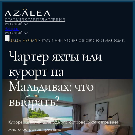
СТАТЬИ
ЯХТА
ВПЕЧАТЛЕНИЯ
РУССКИЙ
Запрос
РУССКИЙ
AZALEA ЖУРНАЛ
·
ЧИТАТЬ
7 МИН ЧТЕНИЯ
·
ОБНОВЛЕНО
31 МАЯ 2026 Г.
Чартер яхты или
курорт на
Мальдивах: что
выбрать?
Курорт идеален для одного острова. Яхта открывает
много островов приватно.