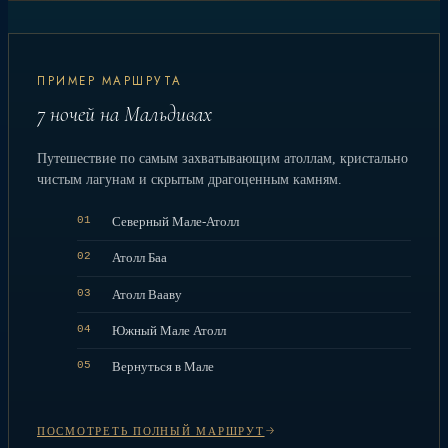
ПРИМЕР МАРШРУТА
7 ночей на Мальдивах
Путешествие по самым захватывающим атоллам, кристально
чистым лагунам и скрытым драгоценным камням.
01
Северный Мале-Атолл
02
Атолл Баа
03
Атолл Вааву
04
Южный Мале Атолл
05
Вернуться в Мале
ПОСМОТРЕТЬ ПОЛНЫЙ МАРШРУТ