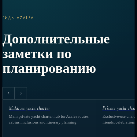
ГИДЫ AZALEA
Дополнительные
заметки по
планированию
Maldives yacht charter
Private yacht char
Main private yacht charter hub for Azalea routes,
Exclusive-use charter
cabins, inclusions and itinerary planning.
friends, celebrations