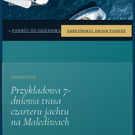
ZACZNIJ CZYTAĆ
ZAREZERWUJ SWOJĄ PODRÓŻ
POWRÓT DO DZIENNIKA
ODPOWIEDŹ
Przykładowa 7-
dniowa trasa
czarteru jachtu
na Malediwach