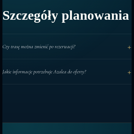
Szczegóły planowania
+
Czy trasę można zmienić po rezerwacji?
Tak. Podstawowa trasa jest planowana z wyprzedzeniem, ale
+
Jakie informacje potrzebuje Azalea do oferty?
codzienny program można dostosować do warunków i gości.
Daty, liczba gości, kajuty, aktywności i specjalne życzenia pomagają
przygotować precyzyjną rekomendację czarterową.