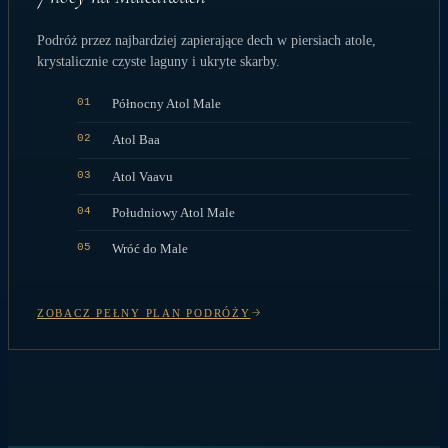
Podróż przez najbardziej zapierające dech w piersiach atole,
krystalicznie czyste laguny i ukryte skarby.
01
Północny Atol Male
02
Atol Baa
03
Atol Vaavu
04
Południowy Atol Male
05
Wróć do Male
ZOBACZ PEŁNY PLAN PODRÓŻY