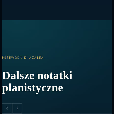
Transfery, pozwolenia, preferencje żywieniowe i harmonogram dnia
są obsługiwane na pokładzie, więc pozostaje tylko decyzja, co robić
dalej.
PRZEWODNIKI AZALEA
Dalsze notatki
planistyczne