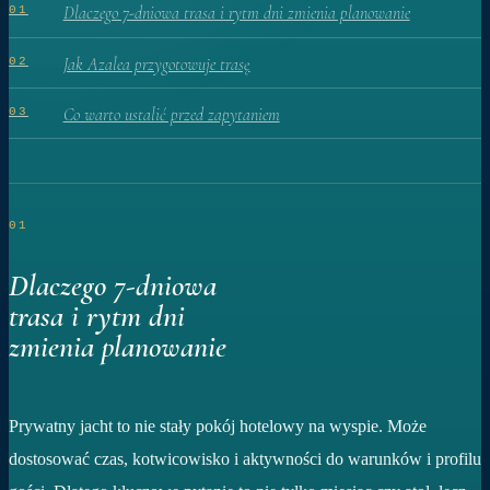
Dlaczego 7-dniowa trasa i rytm dni zmienia planowanie
01
Jak Azalea przygotowuje trasę
02
Co warto ustalić przed zapytaniem
03
01
Dlaczego 7-dniowa
trasa i rytm dni
zmienia planowanie
Prywatny jacht to nie stały pokój hotelowy na wyspie. Może
dostosować czas, kotwicowisko i aktywności do warunków i profilu