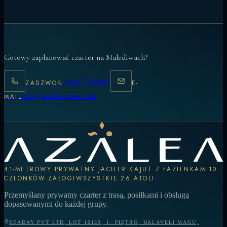
Gotowy zaplanować czarter na Malediwach?
+960 7781881
ZADZWOŃ
E-
info@azaleacruise.com
MAIL
41-METROWY PRYWATNY JACHT
9 KAJUT Z ŁAZIENKAMI
10
CZŁONKÓW ZAŁOGI
WSZYSTKIE 26 ATOLI
Przemyślany prywatny czarter z trasą, posiłkami i obsługą
dopasowanymi do każdej grupy.
SEADAY PVT LTD, LOT 10133, 1. PIĘTRO, HALAVELI MAGU,