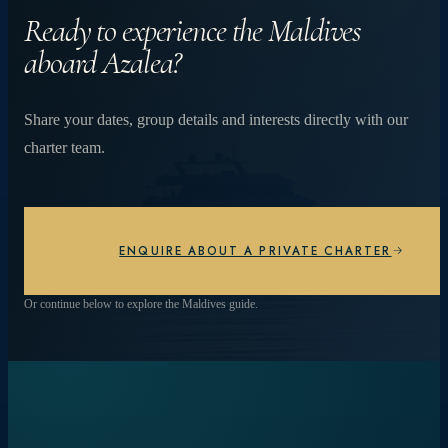
Doświadcz więcej.
Ready to experience the Maldives
aboard Azalea?
Od tętniących życiem raf koralowych i spotkań z
Share your dates, group details and interests directly with our
mantami po prywatne kolacje na plaży pod
charter team.
gwiazdami – każdy dzień jest inny.
PRZEGLĄDAJ DOŚWIADCZENIA
ENQUIRE ABOUT A PRIVATE CHARTER
Or continue below to explore the Maldives guide.