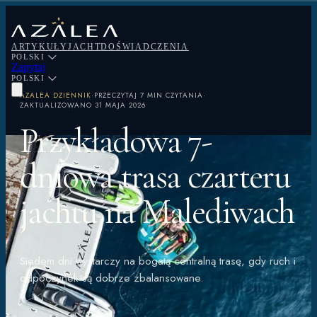
ARTYKUŁY
JACHT
DOŚWIADCZENIA
POLSKI
Zapytaj
POLSKI
AZALEA DZIENNIK
·
PRZECZYTAJ
7 MIN CZYTANIA
·
ZAKTUALIZOWANO
31 MAJA 2026
Przykładowa 7-
dniowa trasa czarteru
jachtu na Malediwach
Siedem dni wystarczy na bogatą centralną trasę, gdy ruch i
odpoczynek są dobrze zbalansowane.