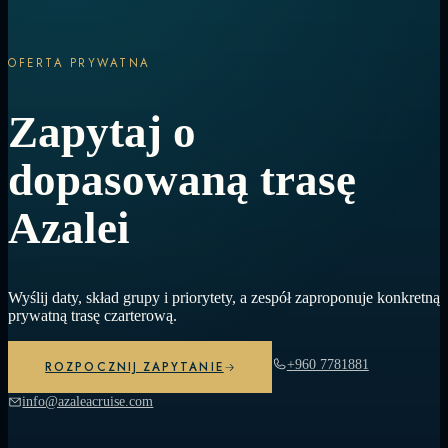
OFERTA PRYWATNA
Zapytaj o
dopasowaną trasę
Azalei
Wyślij daty, skład grupy i priorytety, a zespół zaproponuje konkretną
prywatną trasę czarterową.
+960 7781881
ROZPOCZNIJ ZAPYTANIE
info@azaleacruise.com