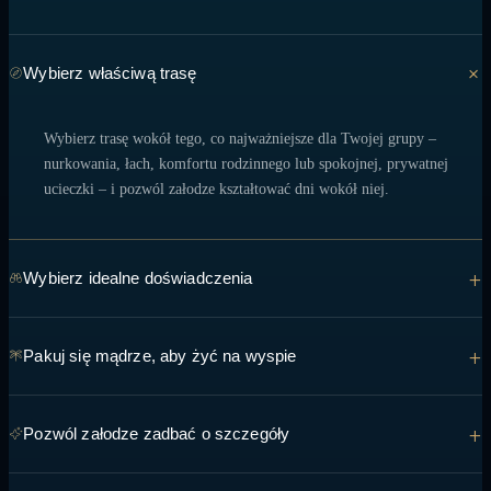
Wybierz właściwą trasę
Wybierz trasę wokół tego, co najważniejsze dla Twojej grupy –
nurkowania, łach, komfortu rodzinnego lub spokojnej, prywatnej
ucieczki – i pozwól załodze kształtować dni wokół niej.
+
Wybierz idealne doświadczenia
Od spotkań z mantami po kolacje na piaszczystych brzegach o
+
Pakuj się mądrze, aby żyć na wyspie
zachodzie słońca – powiedz zespołowi, co masz nadzieję zobaczyć, i
zrób to, aby można było to uwzględnić w trasie.
Lekkie, oddychające warstwy, bezpieczny dla rafy filtr
+
Pozwól załodze zadbać o szczegóły
przeciwsłoneczny i stroje kąpielowe pokrywają większość dni – załoga
może doradzić Ci w każdej kwestii dotyczącej Twojej trasy.