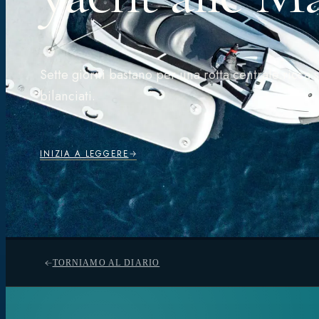
Sette giorni bastano per una rotta centrale ricc
bilanciati.
INIZIA A LEGGERE
TORNIAMO AL DIARIO