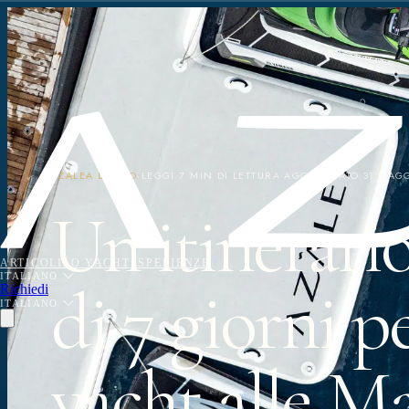
AZALEA DIARIO
·
LEGGI
7 MIN DI LETTURA
·
AGGIORNATO
31 MAG
Un itinerari
ARTICOLI
LO YACHT
ESPERIENZE
ITALIANO
di 7 giorni p
Richiedi
ITALIANO
yacht alle M