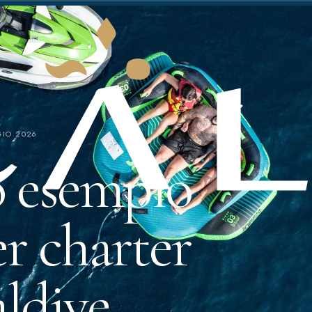
GIO 2026
o esempio
er charter
aldive