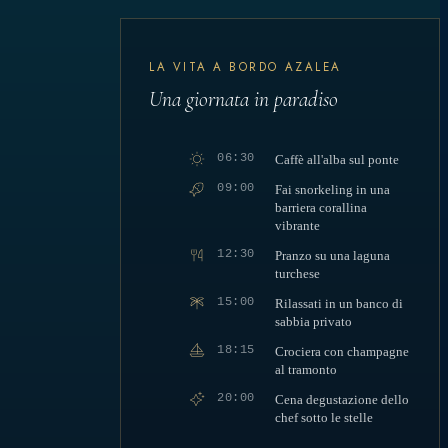
LA VITA A BORDO AZALEA
Una giornata in paradiso
06:30
Caffè all'alba sul ponte
09:00
Fai snorkeling in una
barriera corallina
vibrante
12:30
Pranzo su una laguna
turchese
15:00
Rilassati in un banco di
sabbia privato
18:15
Crociera con champagne
al tramonto
20:00
Cena degustazione dello
chef sotto le stelle