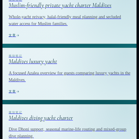
Muslim-friendly private yacht charter Maldives
Whole-yacht privacy, halal-friendly meal planning and secluded
water access for Muslim families.
文章
Maldives luxury yacht
A focused Azalea overview for guests comparing luxury yachts in the
Maldives.
文章
Maldives diving yacht charter
Dive Dhoni support, seasonal marine-life routing and mixed-group
dive planning.