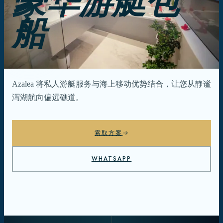
豪华游艇包
船
Azalea 将私人游艇服务与海上移动优势结合，让您从静谧
泻湖航向偏远礁道。
索取方案
WHATSAPP