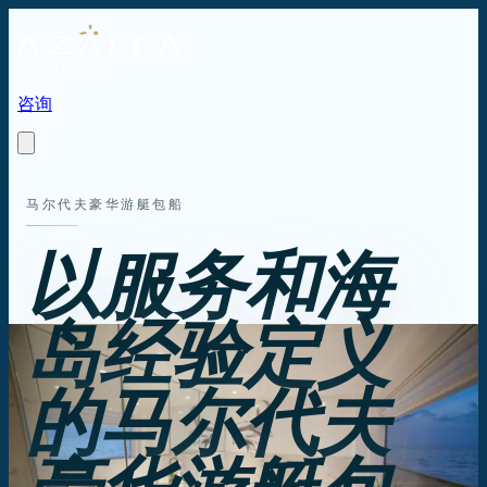
文章
游艇
体验
中文
咨询
中文
马尔代夫豪华游艇包船
以服务和海
岛经验定义
的马尔代夫