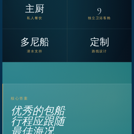
主厨
9
私人餐饮
独立卫浴客舱
多尼船
定制
潜水支持
路线设计
核心答案
优秀的包船
行程应跟随
最佳海况。