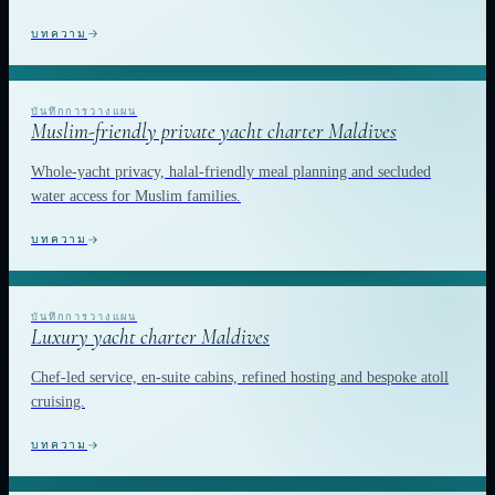
บทความ
Muslim-friendly private yacht charter Maldives
Whole-yacht privacy, halal-friendly meal planning and secluded
water access for Muslim families.
บทความ
Luxury yacht charter Maldives
Chef-led service, en-suite cabins, refined hosting and bespoke atoll
cruising.
บทความ