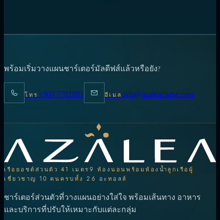
พร้อมเริ่มวางแผนชาร์เตอร์มัลดีฟส์แล้วหรือยัง?
+960 7781881
info@azaleacruise.com
โทร
อีเมล
เรือยอชต์ส่วนตัว 41 เมตร
9 ห้องนอนพร้อมห้องน้ำ
ลูกเรือผู้
เชี่ยวชาญ 10 คน
ครบทั้ง 26 อะทอลล์
ชาร์เตอร์ส่วนตัวที่วางแผนอย่างใส่ใจ พร้อมเส้นทาง อาหาร
และบริการที่ปรับให้เหมาะกับแต่ละกลุ่ม