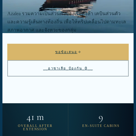
Azalea รวมความเป็นส่วนตัวของเรือทั้งลำ เคบินส่วนตัว
และความรู้เส้นทางท้องถิ่น เพื่อให้ทริปเคลื่อนไปตามทะเล
สภาพอากาศ และจังหวะของกลุ่ม
ขอข้อเสนอ
__อาซาเลีย_ป้องกัน_0__
41 m
9
OVERALL AFTER
EN-SUITE CABINS
EXTENSION