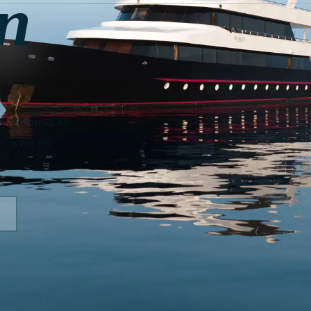
n
rivécabines en
e, weer en