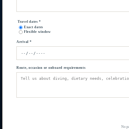
Travel dates *
Exact dates
Flexible window
Arrival *
Route, occasion or onboard requirements
No pa