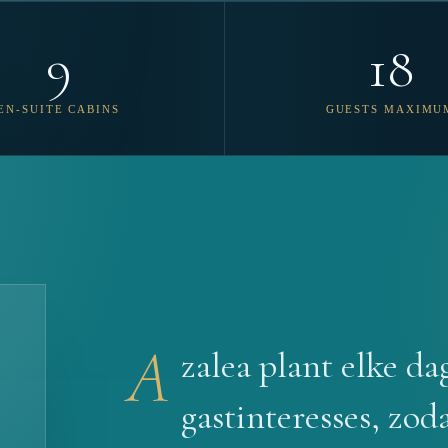
9
18
EN-SUITE CABINS
GUESTS MAXIMU
A
zalea plant elke da
gastinteresses, zoda