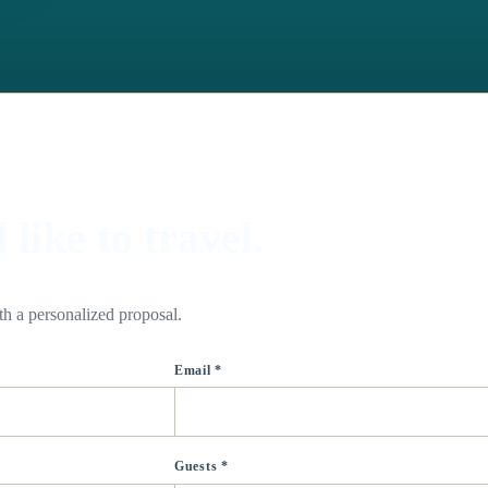
like to travel.
th a personalized proposal.
Email *
Guests *