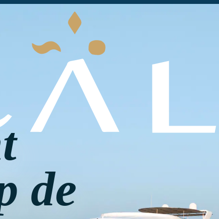
t
p de