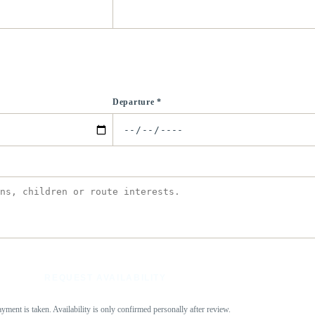
Departure *
REQUEST AVAILABILITY
yment is taken. Availability is only confirmed personally after review.