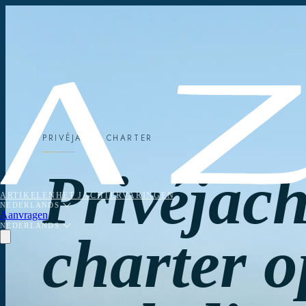
PRIVÉJACHT CHARTER
Privéjach
ARTIKELEN
HET JACHT
ERVARINGEN
NEDERLANDS
Aanvragen
NEDERLANDS
charter o