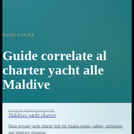
GUIDE AZALEA
Guide correlate al
charter yacht alle
Maldive
Maldives yacht charter
Main private yacht charter hub for Azalea routes, cabins, inclusions
and itinerary planning.