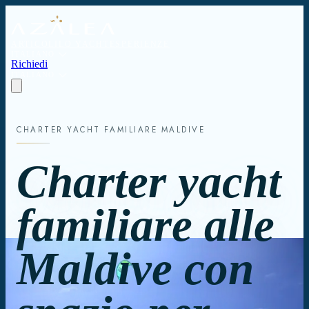
ARTICOLI
LO YACHT
ESPERIENZE
ITALIANO
Richiedi
ITALIANO
CHARTER YACHT FAMILIARE MALDIVE
Charter yacht
familiare alle
Maldive con