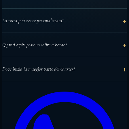
+
La rotta può essere personalizzata?
Sì. La rotta viene pianificata in base a date, meteo, ospiti e
+
Quanti ospiti possono salire a bordo?
preferenze di attività.
Azalea accoglie fino a 18 ospiti in 9 cabine private con bagno.
+
Dove inizia la maggior parte dei charter?
Di solito presso Malé con assistenza all'arrivo e trasferimento al
primo ancoraggio protetto.