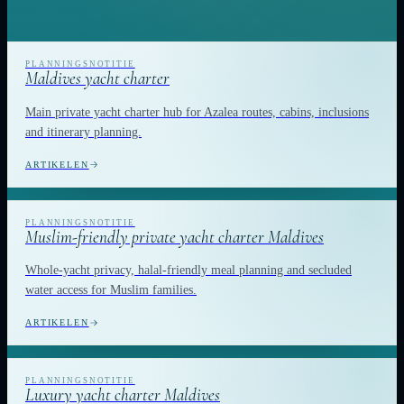
Maldives yacht charter
Main private yacht charter hub for Azalea routes, cabins, inclusions
and itinerary planning.
ARTIKELEN
Muslim-friendly private yacht charter Maldives
Whole-yacht privacy, halal-friendly meal planning and secluded
water access for Muslim families.
ARTIKELEN
Luxury yacht charter Maldives