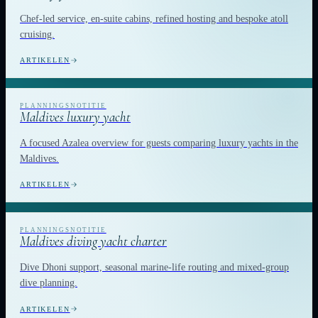
Chef-led service, en-suite cabins, refined hosting and bespoke atoll
cruising.
ARTIKELEN
Maldives luxury yacht
A focused Azalea overview for guests comparing luxury yachts in the
Maldives.
ARTIKELEN
Maldives diving yacht charter
Dive Dhoni support, seasonal marine-life routing and mixed-group
dive planning.
ARTIKELEN