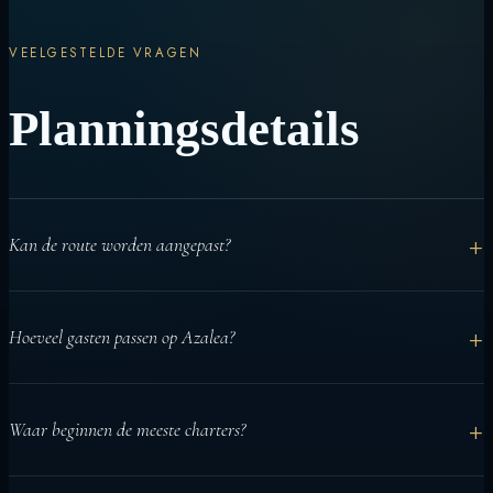
VEELGESTELDE VRAGEN
Planningsdetails
+
Kan de route worden aangepast?
Ja. De route wordt gepland op basis van data, weer, gasten en
+
Hoeveel gasten passen op Azalea?
activiteiten.
Tot 18 gasten in 9 privé en-suite cabines.
+
Waar beginnen de meeste charters?