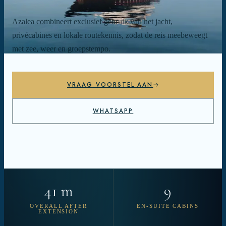
Azalea combineert exclusief gebruik van het jacht,
privécabines en lokale routekennis, zodat de reis meebeweegt
met zee, weer en groepstempo.
VRAAG VOORSTEL AAN
WHATSAPP
41 m
9
OVERALL AFTER
EN-SUITE CABINS
EXTENSION