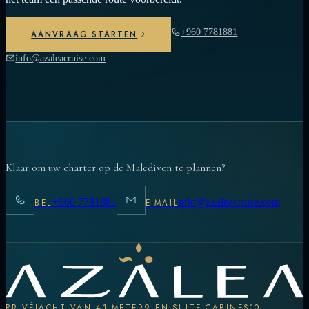
+960 7781881
AANVRAAG STARTEN
info@azaleacruise.com
Klaar om uw charter op de Malediven te plannen?
+960 7781881
info@azaleacruise.com
BEL
E-MAIL
PRIVÉJACHT VAN 41 METER
9 EN-SUITE CABINES
10