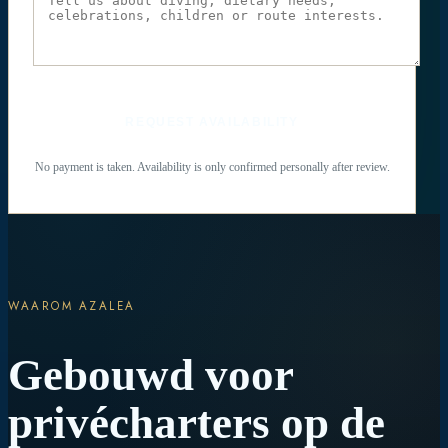
REQUEST AVAILABILITY
No payment is taken. Availability is only confirmed personally after review.
WAAROM AZALEA
Gebouwd voor
privécharters op de