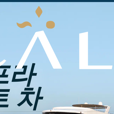
프라
트 차