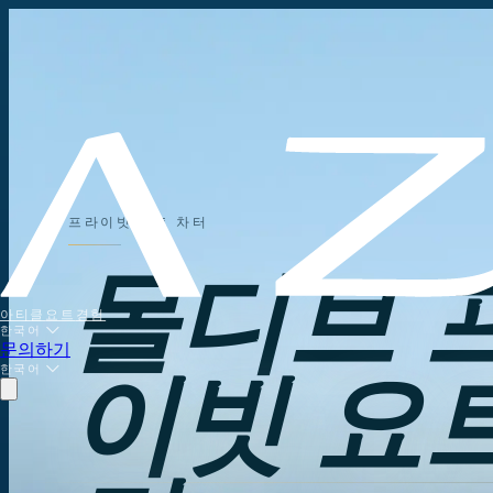
프라이빗 요트 차터
몰디브 
아티클
요트
경험
한국어
문의하기
한국어
이빗 요