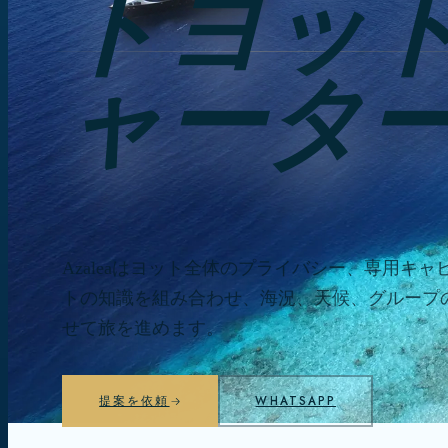
トヨッ
ャータ
Azaleaはヨット全体のプライバシー、専用キ
トの知識を組み合わせ、海況、天候、グループ
せて旅を進めます。
提案を依頼
WHATSAPP