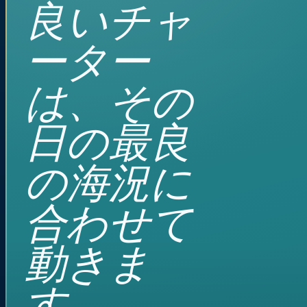
良いチャ
ーター
は、その
日の最良
の海況に
合わせて
動きま
す。