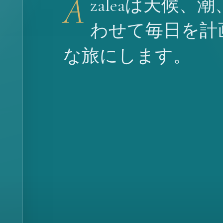
A
zaleaは天候
わせて毎日を計
な旅にします。