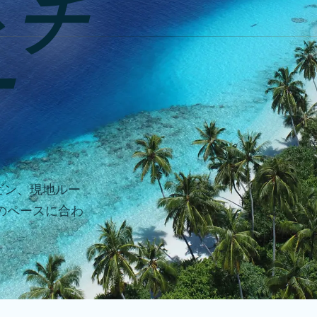
トチ
ー
ャビン、現地ルー
のペースに合わ