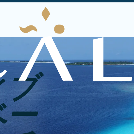
ィブ
ベー