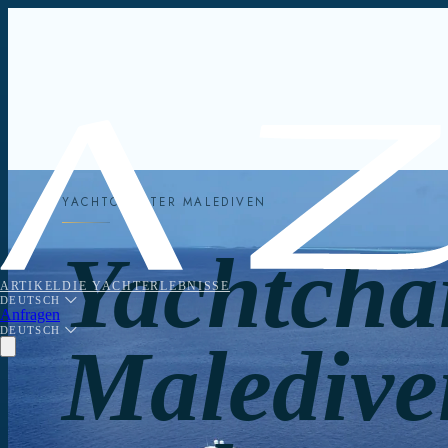
YACHTCHARTER MALEDIVEN
Yachtcha
ARTIKEL
DIE YACHT
ERLEBNISSE
DEUTSCH
Anfragen
DEUTSCH
Maledive