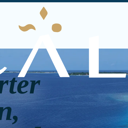
rter
n,