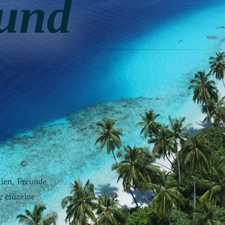
rund
lien, Freunde
e einzelne