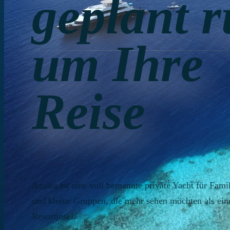
geplant 
um Ihre
Reise
Azalea ist eine voll bemannte private Yacht für Fami
und kleine Gruppen, die mehr sehen möchten als ein
Resortinsel.