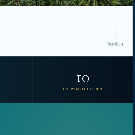
Scrollen
10
L
CREW-MITGLIEDER