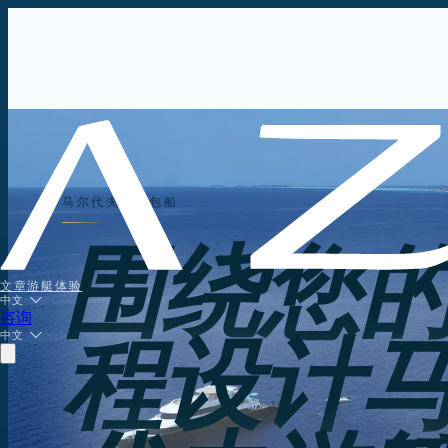
马尔代夫游艇包船
围绕您
文章
游艇
体验
中文
咨询
中文
程设计