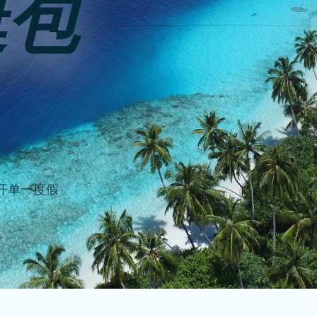
艇包
离开单一度假
。