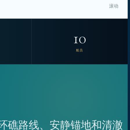
滚动
10
船员
绕灵活环礁路线、安静锚地和清澈