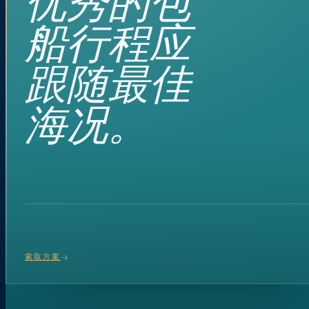
优秀的包
船行程应
跟随最佳
海况。
索取方案