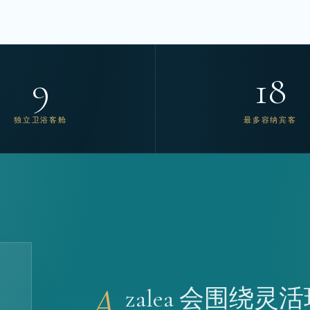
9
18
独立卫浴客舱
最多容纳宾客
A
zalea 会围