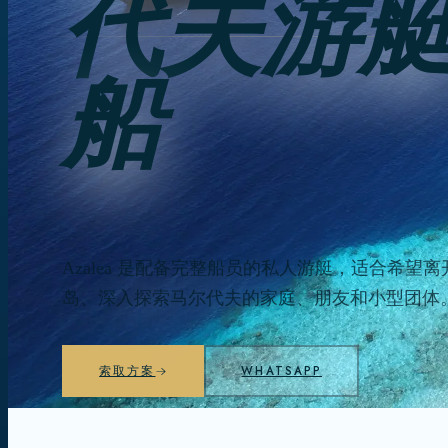
代夫游
船
Azalea 是配备完整船员的私人游艇，适合希望
岛、深入探索马尔代夫的家庭、朋友和小型团体
索取方案
WHATSAPP