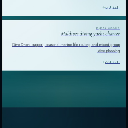
المقالات
Maldives diving yacht charter
Dive Dhoni support, seasonal marine-life routing and mixed-group
dive planning.
المقالات