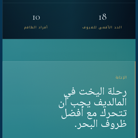
10
18
الحد الأقصى للضيوف
أفراد الطاقم
الإجابة
رحلة اليخت في
المالديف يجب أن
تتحرك مع أفضل
ظروف البحر.