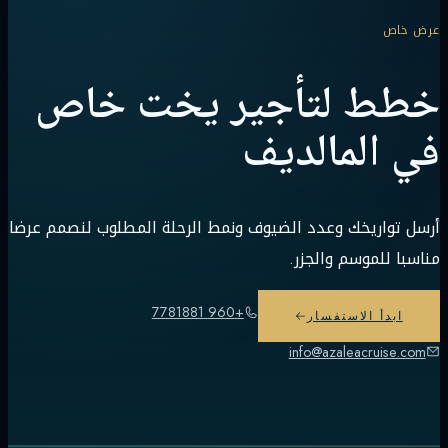
عرض خاص
خطط لتأجير يخت خاص
في المالديف
أرسل تواريخك وعدد الضيوف ونمط الرحلة المطلوب لنصمم عرضا
مناسبا للموسم والجزر.
+960 7781881
ابدأ الاستفسار
info@azaleacruise.com