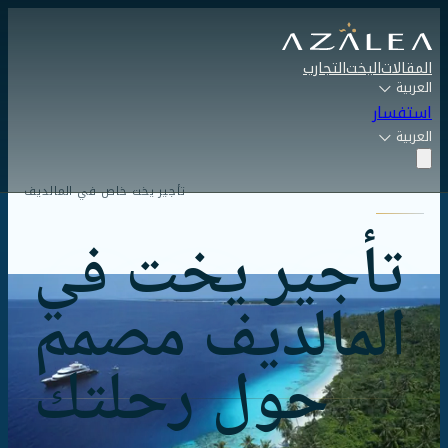
المقالات
اليخت
التجارب
العربية
استفسار
العربية
تأجير يخت خاص في المالديف
تأجير يخت في
المالديف مصمم
حول رحلتك