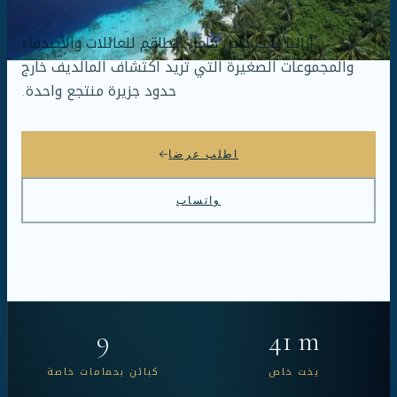
أزاليا يخت خاص كامل الطاقم للعائلات والأصدقاء
والمجموعات الصغيرة التي تريد اكتشاف المالديف خارج
حدود جزيرة منتجع واحدة.
اطلب عرضا
واتساب
9
41 m
يخت خاص
كبائن بحمامات خاصة