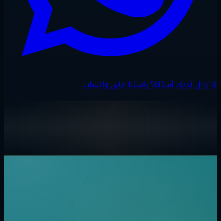
لا تزال لديك أسئلة؟ راسلنا على واتساب