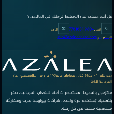
هل أنت مستعد لبدء التخطيط لرحلتك في المالديف؟
+960 7781881
اتصل
البريد
info@azaleacruise.com
الإلكتروني
يخت خاص 41 مترا
9 كبائن بحمامات خاصة
10 أفراد من الطاقم
جميع الجزر
المرجانية الـ26
ملتزمون بالمحيط: مستحضرات آمنة للشعاب المرجانية، صفر
بلاستيك يُستخدم مرة واحدة، شراكات بيولوجيا بحرية ومشاركة
مجتمعية محلية في كل رحلة.